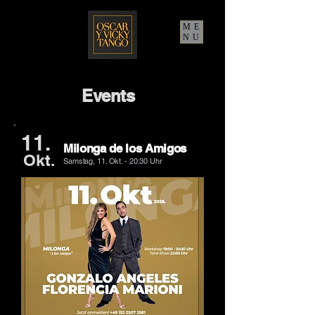
ME
NU
Events
11.
Milonga de los Amigos
Okt.
Samstag, 11. Okt. - 20:30 Uhr