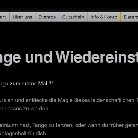
art
Über uns
Eventos
Gutschein
Info & Konto
Daten
nge und Wiedereins
ngo zum ersten Mal !!!
s an und entdecke die Magie dieses leidenschaftlichen Ta
Erlebnisses zu werden.
räumt hast, Tango zu tanzen, oder wenn du früher getanz
Gelegenheit für dich.