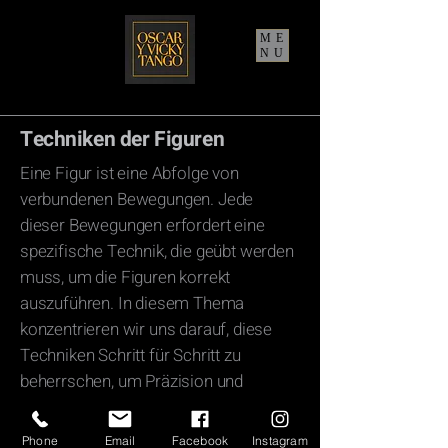
ME
NU
Techniken der Figuren
Eine Figur ist eine Abfolge von
verbundenen Bewegungen. Jede
dieser Bewegungen erfordert eine
spezifische Technik, die geübt werden
muss, um die Figuren korrekt
auszuführen. In diesem Thema
konzentrieren wir uns darauf, diese
Techniken Schritt für Schritt zu
beherrschen, um Präzision und
Selbstvertrauen zu entwickeln.
Phone
Email
Facebook
Instagram