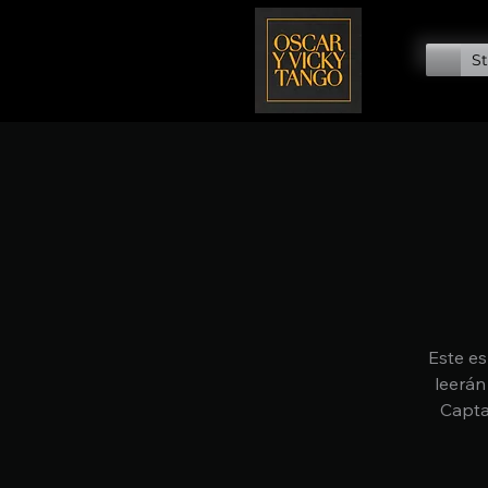
St
Este es
leerán
Capta