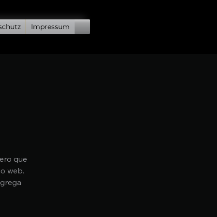
schutz
Impressum
mero que
io web.
agrega