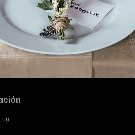
ación
. UU.