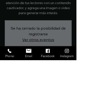
atención de tus lectores con un contenido
cautivador, y agrega una imagen o video
para generar más interés.
Se ha cerrado la posibilidad de
registrarse
Ver otros eventos
Phone
Email
Facebook
Instagram
Horario y ubicación
10. Dez. 2019, 19:00
CRA 52 N 72 65
Compartir este evento