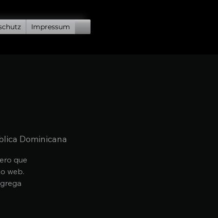
schutz
Impressum
blica Dominicana
mero que
io web.
agrega