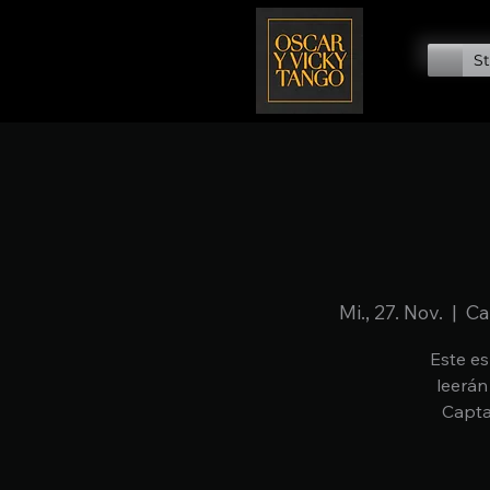
St
Mi., 27. Nov.
  |  
Ca
Este es
leerán
Capta