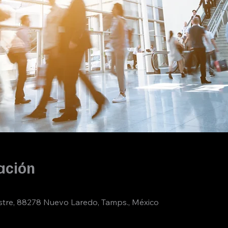
ación
re, 88278 Nuevo Laredo, Tamps., México