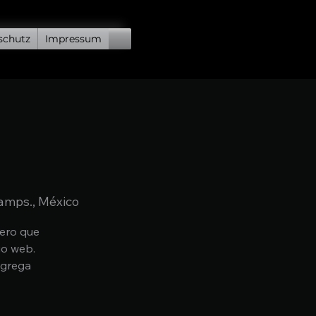
schutz
Impressum
amps., México
mero que
io web.
agrega