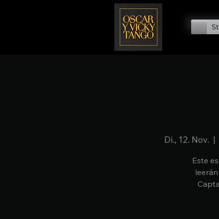
St
Di., 12. Nov.
  | 
Este es
leerán
Capta