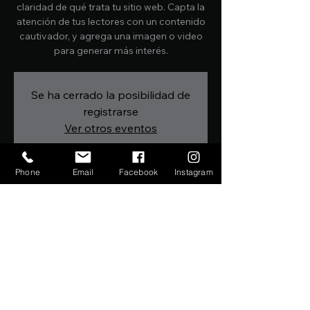
claridad de qué trata tu sitio web. Capta la
atención de tus lectores con un contenido
cautivador, y agrega una imagen o video
para generar más interés.
Se ha cerrado la posibilidad de
registrarse
Ver otros eventos
Phone
Email
Facebook
Instagram
Horario y ubicación
FECHA A SER CONFIRMADA
Ubicación a ser confirmada
Compartir este evento