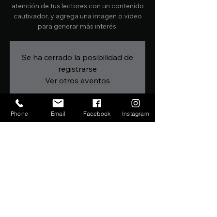
atención de tus lectores con un contenido
cautivador, y agrega una imagen o video
para generar más interés.
Se ha cerrado la posibilidad de
registrarse
Ver otros eventos
Phone
Email
Facebook
Instagram
Horario y ubicación
15. Nov. 2019, 00:00 – 15. Dez. 2019, 04:00
nicolesitios
Compartir este evento