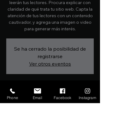
leerán tus lectores. Procura explicar con
claridad de qué trata tu sitio web. Capta la
atención de tus lectores con un contenido
cautivador, y agrega una imagen o video
para generar más interés.
Se ha cerrado la posibilidad de
registrarse
Ver otros eventos
Horario y ubicación
Phone
Email
Facebook
Instagram
FECHA A SER CONFIRMADA
Galeana, Centro, 62780 Zacatepec de
Hidalgo, Mor., México