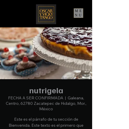
ME
NU
nutrigela
FECHA A SER CONFIRMADA
  |  
Galeana,
Centro, 62780 Zacatepec de Hidalgo, Mor.,
México
Este es el párrafo de tu sección de
Bienvenida. Este texto es el primero que