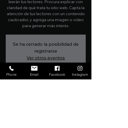
leerán tus lectores. Procura explicar con
claridad de qué trata tu sitio web. Capta la
atención de tus lectores con un contenido
cautivador, y agrega una imagen o video
para generar más interés.
Se ha cerrado la posibilidad de
registrarse
Ver otros eventos
Phone
Email
Facebook
Instagram
Horario y ubicación
21. Nov. 2019, 08:00 – 22:00
Ubicación a ser confirmada
Compartir este evento