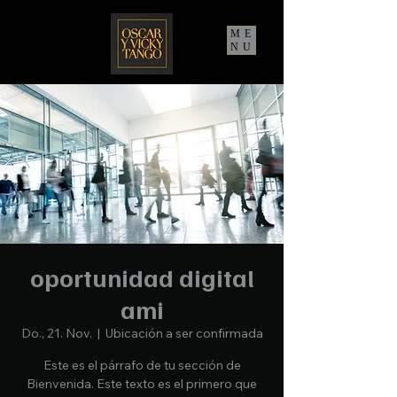
ME
NU
oportunidad digital
ami
Do., 21. Nov.
  |  
Ubicación a ser confirmada
Este es el párrafo de tu sección de
Bienvenida. Este texto es el primero que