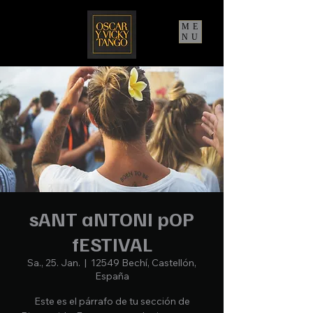
ME
NU
sANT aNTONI pOP
fESTIVAL
Sa., 25. Jan.
  |  
12549 Bechí, Castellón,
España
Este es el párrafo de tu sección de