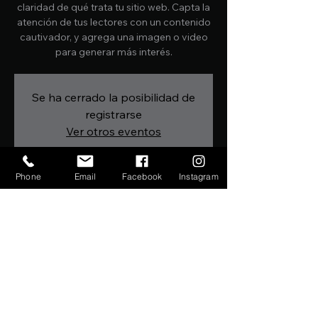
claridad de qué trata tu sitio web. Capta la
atención de tus lectores con un contenido
cautivador, y agrega una imagen o video
para generar más interés.
Se ha cerrado la posibilidad de
registrarse
Ver otros eventos
Phone
Email
Facebook
Instagram
Horario y ubicación
FECHA A SER CONFIRMADA
Ubicación a ser confirmada
Compartir este evento