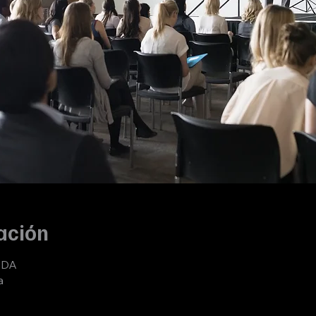
ación
ADA
a