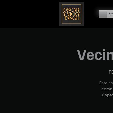
St
Vecin
F
Este es
leerán
Capta