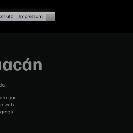
schutz
Impressum
huacán
da
mero que
io web.
agrega