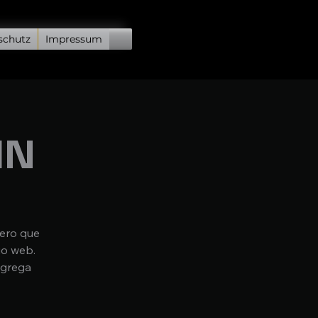
schutz
Impressum
HN
mero que
io web.
agrega