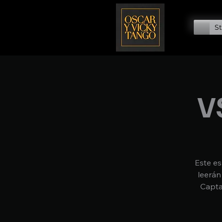
St
V
Este es
leerán
Capta